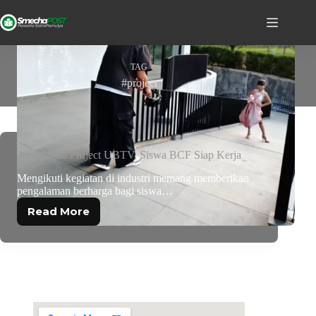
TAG
#project
Ambil Dua Project UBTV, Siswa BCF Siap Kerja
Mengikuti kegiatan di industri memang memberikan
pengalaman berharga bagi siswa…
Read More