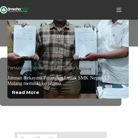
TAG
#rakryan
Prestasi M. Fajrul, Siswa RPL siap ke Dunia Kerja
Jurusan Rekayasa Perangkat Lunak SMK Negeri 12
Malang memiliki kerjasama…
Read More