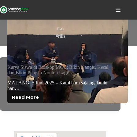
TAG
#rilis
Karya Siswa di Bioskop MCC: Bikin Nangis, Kesal,
dan Bikin Pengen Nonton Lagi!
MALANG, 5 Juni 2025 – Kami baru saja ngalamin
hari…
Read More