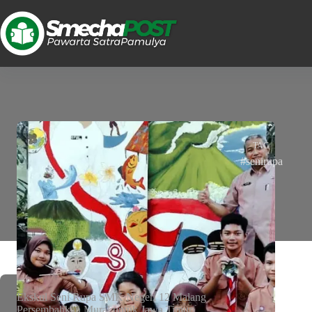
TAG
#senirupa
Ekskul Seni Rupa SMK Negeri 12 Malang
Persembahkan Mural untuk Jawa Timur