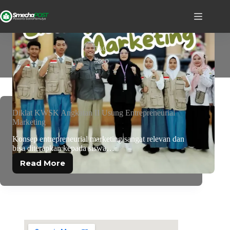
TAG
#seo
Diklat KWSK Angkatan II Usung Entrepreneurial
Marketing
Konsep entrepreneurial marketing sangat relevan dan
bisa diterapkan kepada siswa…
Read More