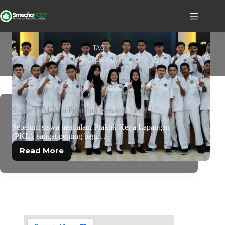
TAG
#sepedamotor
Siswa TSM Ikuti Pelatihan Mekanik Level 1
Sebelum siswa menjalani Praktik Kerja Lapangan
(PKL), sangat penting bagi…
Read More