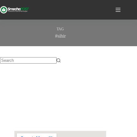
TAG
#sihir