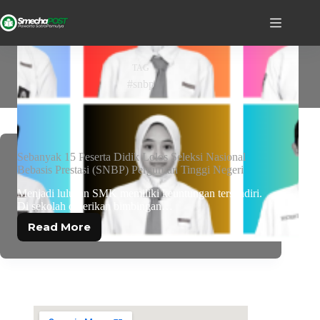
TAG
#snbp
Sebanyak 15 Peserta Didik Lolos Seleksi Nasional
Bebasis Prestasi (SNBP) Perguruan Tinggi Negeri
Menjadi lulusan SMK memiliki keuntungan tersendiri.
Di sekolah diberikan bimbingan…
Read More