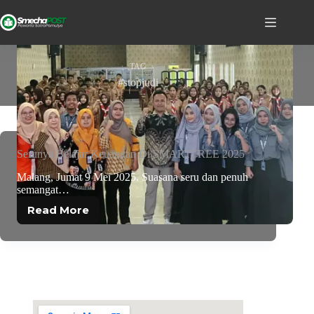
TAG
#stopjudi
Serunya Belajar Keuangan Di SMARTFREE 2025
Malang, Jumat 9 Mei 2025. Suasana seru dan penuh
semangat…
Read More