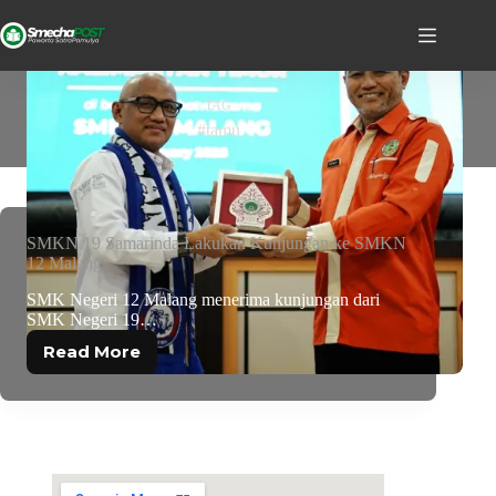
TAG
#tamu
SMKN 19 Samarinda Lakukan Kunjungan ke SMKN
12 Malang
SMK Negeri 12 Malang menerima kunjungan dari
SMK Negeri 19…
Read More