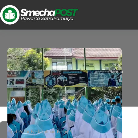
TAG
#taruna
Apel Poltar Kedisiplinan Kelas X