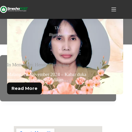
TAG
#tumbang
In Memoriam: Henny Chrystiana
Malang, 29 November 2024 – Kabar duka
menyelimuti dunia pendidikan…
Read More