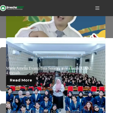
TAG
#ub
Anggota Pejuang Literasi Sabet Juara Penulisan Puisi
Di UB
Maria Amelia Evangelista Serang, siswa kelas X AKL
4 meraih…
Read More
Mahasiswa UB Ajak Siswa DKV Ikuti Madfest