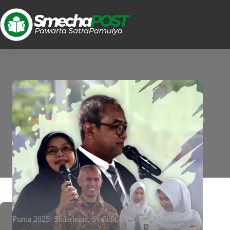
TAG
#widya
Purna 2025: Sederhana, Syahdu, dan Sarat Makna