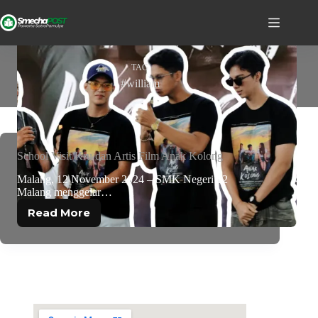
TAG
#william
School Visit Kru dan Artis Film Anak Kolong
Malang, 12 November 2024 – SMK Negeri 12
Malang menggelar…
Read More