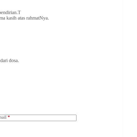
pendirian.T
ima kasih atas rahmatNya.
dari dosa.
ail
*