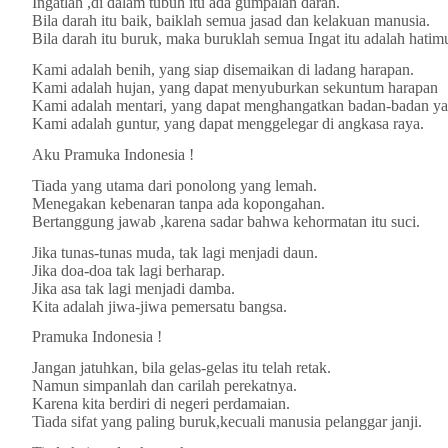
Ingatlah ,di dalam tubuh itu ada gumpalan darah.
Bila darah itu baik, baiklah semua jasad dan kelakuan manusia.
Bila darah itu buruk, maka buruklah semua Ingat itu adalah hatim
Kami adalah benih, yang siap disemaikan di ladang harapan.
Kami adalah hujan, yang dapat menyuburkan sekuntum harapan
Kami adalah mentari, yang dapat menghangatkan badan-badan ya
Kami adalah guntur, yang dapat menggelegar di angkasa raya.
Aku Pramuka Indonesia !
Tiada yang utama dari ponolong yang lemah.
Menegakan kebenaran tanpa ada kopongahan.
Bertanggung jawab ,karena sadar bahwa kehormatan itu suci.
Jika tunas-tunas muda, tak lagi menjadi daun.
Jika doa-doa tak lagi berharap.
Jika asa tak lagi menjadi damba.
Kita adalah jiwa-jiwa pemersatu bangsa.
Pramuka Indonesia !
Jangan jatuhkan, bila gelas-gelas itu telah retak.
Namun simpanlah dan carilah perekatnya.
Karena kita berdiri di negeri perdamaian.
Tiada sifat yang paling buruk,kecuali manusia pelanggar janji.