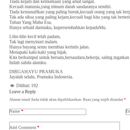
Tiada kejam dan kemurkaan yang amat sangat.
Kecuali manusia,yang minum darah saudaranya sendiri.
Tiada kemunafikan yang paling buruk,kecuali orang yang tak ber
Tak ada siksa yang paling kejam,kecuali bagi kita yang tak berter
Tuhan Yang Maha Esa.
Hanya sebaid darmaku, kupersembahkan kepadaMu.
Lilin-lilin kecil telah padam,
Tak lagi menyinari malam.
Hanya bayang semu membias kerintis jalan.
Menapaki kaki-kaki yang bijak.
Kita berkumpul untuk bersatu,bersaudara,bekerja, saling ingatkan 
Inilah sabda alamku.
DIRGAHAYU PRAMUKA
Jayalah selalu, Pramuka Indonesia.
Dilihat:
192
Leave a Reply
Alamat email Anda tidak akan dipublikasikan.
Ruas yang wajib ditandai
*
Name
*
Em
Add Comment
*