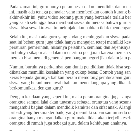
Pada zaman ini, guru punya peran besar dalam mendidik dan menc
ini, masih ada tenaga pengajar yang memberikan contoh kurang ba
akhir-akhir ini, yaitu video seorang guru yang bercanda terlalu be
yang salah sehingga bisa membuat siswa itu merasa bahwa guru ada
siswa bisa sewaktu-waktu melunjak atau bahkan tidak mendengark
Selain itu, masih ada guru yang kadang meninggalkan siswa pada j
saat ini beban guru juga tidak hanya mengajar, tetapi memiliki k
peraturan pemerintah, misalnya pelatihan, seminar, dan sejenisny
timbulnya sikap malas dalam menerima pelajaran karena mereka 
mereka bisa menjadi generasi pembangun negeri jika dalam jam pe
Namun, buruknya perkembangan dunia pendidikan tidak bisa sepe
dikatakan memiliki kesalahan yang cukup besar. Contoh yang sang
keras kepada gurunya bahkan berani memotong pembicaraan guru. 
siswa yang berani menjawab bahkan menentang apa yang dikatakan 
berkomunikasi dengan guru?
Dengan keadaan yang seperti ini, maka peran orangtua juga sang
orangtua sampai lalai akan tugasnya sebagai orangtua yang sesu
mengambil bagian dalam mendidik karakter dan sifat anak. Alan
pribadi yang berkarakter baik, yang memiliki sopan santun serta r
orangtua hanya mengandalkan guru maka tidak akan terjadi kese
orangtua di rumah juga sebagai guru dalam kehidupan anaknya.