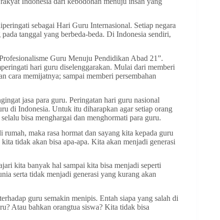
 rakyat Indonesia dari kebodohan menuju insan yang
peringati sebagai Hari Guru Internasional. Setiap negara
 pada tanggal yang berbeda-beda. Di Indonesia sendiri,
Profesionalisme Guru Menuju Pendidikan Abad 21”.
eringati hari guru diselenggarakan. Mulai dari memberi
ngan cara memijatnya; sampai memberi persembahan
ingat jasa para guru. Peringatan hari guru nasional
 di Indonesia. Untuk itu diharapkan agar setiap orang
a selalu bisa menghargai dan menghormati para guru.
 di rumah, maka rasa hormat dan sayang kita kepada guru
kita tidak akan bisa apa-apa. Kita akan menjadi generasi
ari kita banyak hal sampai kita bisa menjadi seperti
unia serta tidak menjadi generasi yang kurang akan
erhadap guru semakin menipis. Entah siapa yang salah di
uru? Atau bahkan orangtua siswa? Kita tidak bisa