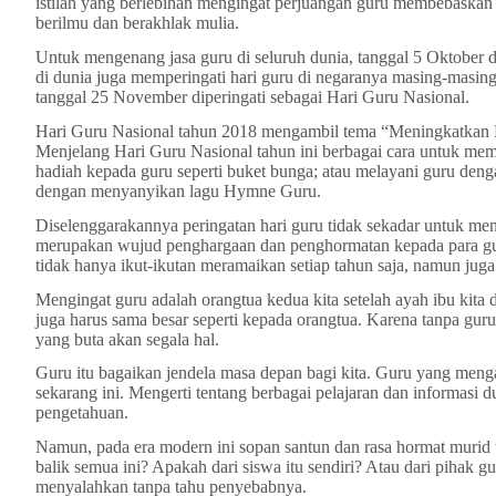
istilah yang berlebihan mengingat perjuangan guru membebaskan
berilmu dan berakhlak mulia.
Untuk mengenang jasa guru di seluruh dunia, tanggal 5 Oktober di
di dunia juga memperingati hari guru di negaranya masing-masing
tanggal 25 November diperingati sebagai Hari Guru Nasional.
Hari Guru Nasional tahun 2018 mengambil tema “Meningkatkan 
Menjelang Hari Guru Nasional tahun ini berbagai cara untuk memp
hadiah kepada guru seperti buket bunga; atau melayani guru de
dengan menyanyikan lagu Hymne Guru.
Diselenggarakannya peringatan hari guru tidak sekadar untuk meng
merupakan wujud penghargaan dan penghormatan kepada para guru
tidak hanya ikut-ikutan meramaikan setiap tahun saja, namun jug
Mengingat guru adalah orangtua kedua kita setelah ayah ibu kita
juga harus sama besar seperti kepada orangtua. Karena tanpa guru 
yang buta akan segala hal.
Guru itu bagaikan jendela masa depan bagi kita. Guru yang mengaj
sekarang ini. Mengerti tentang berbagai pelajaran dan informasi d
pengetahuan.
Namun, pada era modern ini sopan santun dan rasa hormat murid t
balik semua ini? Apakah dari siswa itu sendiri? Atau dari pihak g
menyalahkan tanpa tahu penyebabnya.