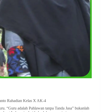
lyanto Rahadian Kelas X AK-4
 guru. “Guru adalah Pahlawan tanpa Tanda Jasa” bukanlah