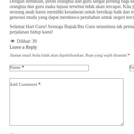
Dengan demikian, peran orangtua dan guru sangat penting bagi k
orangtua dan guru maka tujuan tersebut tidak akan tercapai. Kita j
seorang anak harus memiliki kesadaran untuk bersikap baik dan m
generasi muda yang dapat membawa perubahan untuk negeri terci
Selamat Hari Guru! Semoga Bapak/Ibu Guru senantiasa tak pernah 
perjalanan hidup kami!
Dilihat:
39
Leave a Reply
Alamat email Anda tidak akan dipublikasikan.
Ruas yang wajib ditandai
*
Name
*
Em
Add Comment
*