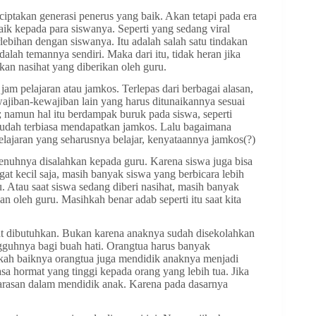
iptakan generasi penerus yang baik. Akan tetapi pada era
ik kepada para siswanya. Seperti yang sedang viral
rlebihan dengan siswanya. Itu adalah salah satu tindakan
lah temannya sendiri. Maka dari itu, tidak heran jika
an nasihat yang diberikan oleh guru.
am pelajaran atau jamkos. Terlepas dari berbagai alasan,
ewajiban-kewajiban lain yang harus ditunaikannya sesuai
a; namun hal itu berdampak buruk pada siswa, seperti
sudah terbiasa mendapatkan jamkos. Lalu bagaimana
lajaran yang seharusnya belajar, kenyataannya jamkos(?)
nuhnya disalahkan kepada guru. Karena siswa juga bisa
at kecil saja, masih banyak siswa yang berbicara lebih
Atau saat siswa sedang diberi nasihat, masih banyak
oleh guru. Masihkah benar adab seperti itu saat kita
at dibutuhkan. Bukan karena anaknya sudah disekolahkan
ngguhnya bagi buah hati. Orangtua harus banyak
gkah baiknya orangtua juga mendidik anaknya menjadi
asa hormat yang tinggi kepada orang yang lebih tua. Jika
larasan dalam mendidik anak. Karena pada dasarnya