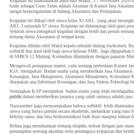
Kegiatan ini dilaksanakan pada hari Selasa , 17 November 2020 
hadir sebagai Guru Tamu adalah Akuntan di Kantor Jasa Akunta
sangat berpengalaman di bidang Akuntansi dan Perpajakan.
Kegiatan ini diikuti oleh siswa kelas XI AKL yang akan berang
AKL 3 sejumlah 67 siswa. Kegiatan ini didampingi oleh guru pr
Seluruh siswa mengikuti kegiatan dengan tertib dan penuh sem
tentang dunia Akuntansi di tempat kerja.
Kegiatan dibuka oleh Wakil kepala sekolah bidang kurikulum, 
softskill dan hard skill bagi siswa lulusan SMK. Juga dipaparkan
di SMKN 12 Malang. Kemudian dilanjutkan dengan paparan Mate
Mengawali pemaparan materi, yaitu tentang perbedaan Kantor J
KJA merupakan Badan usaha yang memberikan Jasa Akuntansi se
Keuangan, Jasa Manajemen, Akuntansi Manajemen, Konsultasi Ma
disepakati atas Informasi Keuangan, dan Jasa Sistem Teknologi In
Sedangkan KAP merupakan badan usaha yang telah mendapatkan
publik
dalam memberikan jasanya yang salah satunya adalah jasa 
Narasumber juga menyampaikan bahwa softskill lebih diutamak
siswa yang hanya pandai secara akademis, melainkan yang mau bela
bekerja sama, dan bisa berkomunikasi baik lisan maupun tulisan 
Beliau juga menekankan tentang disiplin, terkait dengan jam masu
penampilan seorang akuntan serta pentingnya kejujuran dan keteli