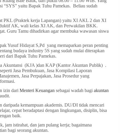
di Ruang Bale Batik, dari pukul 08.00 – 11.00 WIB. Yang
nsi “SYS” yaitu Bapak Tuhu Pamekas. Beliau sudah
kat PKL (Praktek kerja Lapangan) yaitu XI AKL 2 dan XI
oduktif AK, wali kelas XI AK, dan Perwakilan BKK.
angat. Guru Tamu dihadirkan agar membuka wawasan siswa
Bapak Yusuf Hidayat S,Pd yang memaparkan peran penting
 tentang budaya industry 5S yang sudah mulai diterapkan
ri dari Bapak Tuhu Pamekas.
asa Akuntansi (KJA )dan KAP (Kantor Akuntan Publik) .
perti Jasa Pembukuan, Jasa Kompilasi Laporan
najemen, Jasa Perpajakan, Jasa Prosedur yang
formasi.
 izin dari
Menteri Keuangan
sebagai wadah bagi
akuntan
audit.
an daripada kemampuan akademis. DU/DI tidak mencari
jar, cepat beradaptasi dengan lingkungan, disiplin, bisa
dengan baik.
k, jam istirahat, dan jam pulang kerja; bagaimana
tian bagi seorang akuntan.