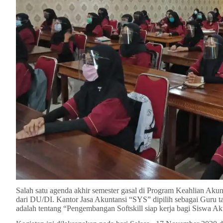
Salah satu agenda akhir semester gasal di Program Keahlian 
dari DU/DI. Kantor Jasa Akuntansi “SYS” dipilih sebagai Guru ta
adalah tentang “Pengembangan Softskill siap kerja bagi Siswa Ak