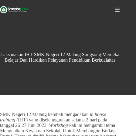
Laksanakan IHT SMK Negeri 12 Malang Songsong Merdeka
Belajar Dan Hardikan Pelayanan Pendidikan Berkualaitas
SMK Negeri 12 Malang kembali mengadakan
in house
training
(IHT) yang diselenggarakan selama 2 hari pada
tanggal 26-27 Juni 2023.
Workshop
kali ini mengambil tema
Menguatkan Keyaknan Sekolah Untuk Membangun Budaya