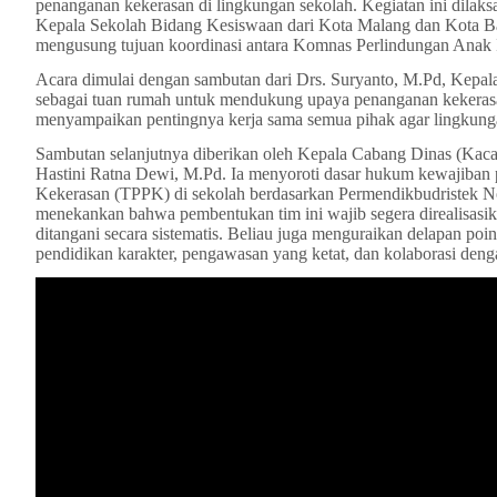
penanganan kekerasan di lingkungan sekolah. Kegiatan ini dilaksa
Kepala Sekolah Bidang Kesiswaan dari Kota Malang dan Kota Bat
mengusung tujuan koordinasi antara Komnas Perlindungan Anak 
Acara dimulai dengan sambutan dari Drs. Suryanto, M.Pd, Kep
sebagai tuan rumah untuk mendukung upaya penanganan kekerasa
menyampaikan pentingnya kerja sama semua pihak agar lingkunga
Sambutan selanjutnya diberikan oleh Kepala Cabang Dinas (Kaca
Hastini Ratna Dewi, M.Pd. Ia menyoroti dasar hukum kewajiba
Kekerasan (TPPK) di sekolah berdasarkan Permendikbudristek N
menekankan bahwa pembentukan tim ini wajib segera direalisasik
ditangani secara sistematis. Beliau juga menguraikan delapan poi
pendidikan karakter, pengawasan yang ketat, dan kolaborasi deng