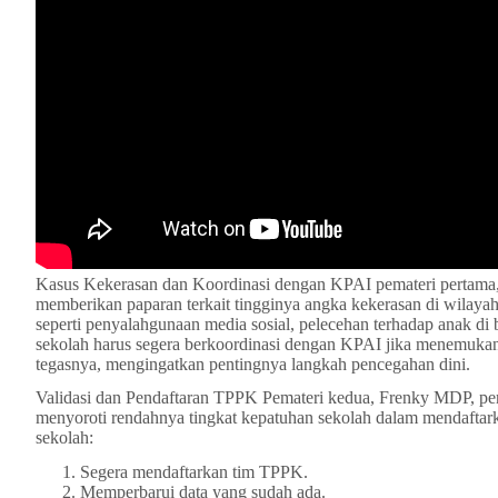
Kasus Kekerasan dan Koordinasi dengan KPAI pemateri pertama
memberikan paparan terkait tingginya angka kekerasan di wilayah 
seperti penyalahgunaan media sosial, pelecehan terhadap anak di 
sekolah harus segera berkoordinasi dengan KPAI jika menemukan 
tegasnya, mengingatkan pentingnya langkah pencegahan dini.
Validasi dan Pendaftaran TPPK Pemateri kedua, Frenky MDP, pe
menyoroti rendahnya tingkat kepatuhan sekolah dalam mendaftar
sekolah:
Segera mendaftarkan tim TPPK.
Memperbarui data yang sudah ada.