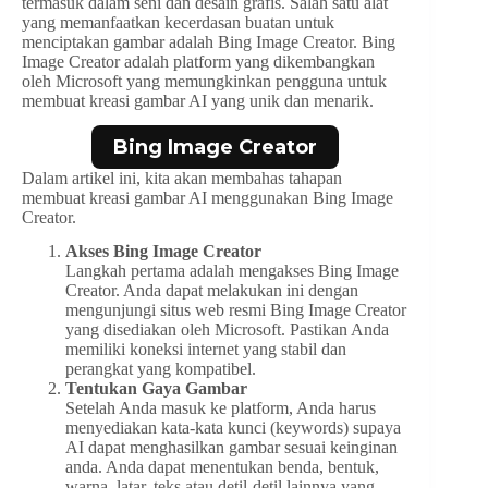
termasuk dalam seni dan desain grafis. Salah satu alat
yang memanfaatkan kecerdasan buatan untuk
menciptakan gambar adalah Bing Image Creator. Bing
Image Creator adalah platform yang dikembangkan
oleh Microsoft yang memungkinkan pengguna untuk
membuat kreasi gambar AI yang unik dan menarik.
Bing Image Creator
Dalam artikel ini, kita akan membahas tahapan
membuat kreasi gambar AI menggunakan Bing Image
Creator.
Akses Bing Image Creator
Langkah pertama adalah mengakses Bing Image
Creator. Anda dapat melakukan ini dengan
mengunjungi situs web resmi Bing Image Creator
yang disediakan oleh Microsoft. Pastikan Anda
memiliki koneksi internet yang stabil dan
perangkat yang kompatibel.
Tentukan Gaya Gambar
Setelah Anda masuk ke platform, Anda harus
menyediakan kata-kata kunci (keywords) supaya
AI dapat menghasilkan gambar sesuai keinginan
anda. Anda dapat menentukan benda, bentuk,
warna, latar, teks atau detil-detil lainnya yang