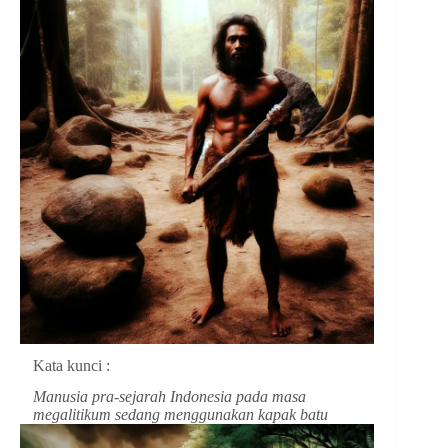
Kata kunci :
Manusia pra-sejarah Indonesia pada masa
megalitikum sedang menggunakan kapak batu