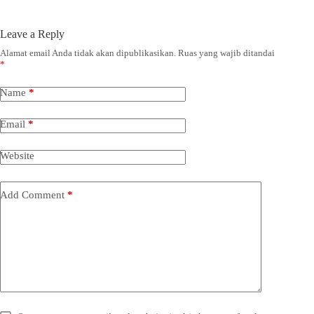
Leave a Reply
Alamat email Anda tidak akan dipublikasikan.
Ruas yang wajib ditandai
*
Name
*
Email
*
Website
Add Comment
*