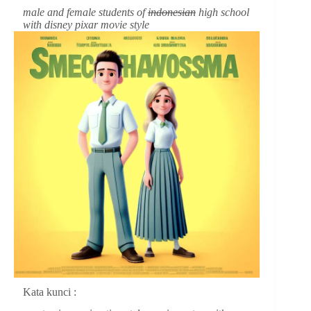
male and female students of
indonesian
high school
with disney pixar movie style
Kata kunci :