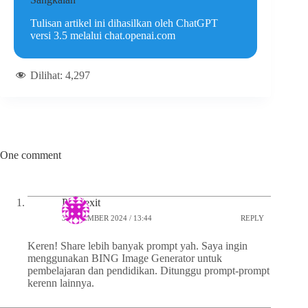
Tulisan artikel ini dihasilkan oleh ChatGPT
versi 3.5 melalui chat.openai.com
Dilihat:
4,297
One comment
Perplexit
3 DESEMBER 2024 / 13:44
REPLY
Keren! Share lebih banyak prompt yah. Saya ingin
menggunakan BING Image Generator untuk
pembelajaran dan pendidikan. Ditunggu prompt-prompt
kerenn lainnya.