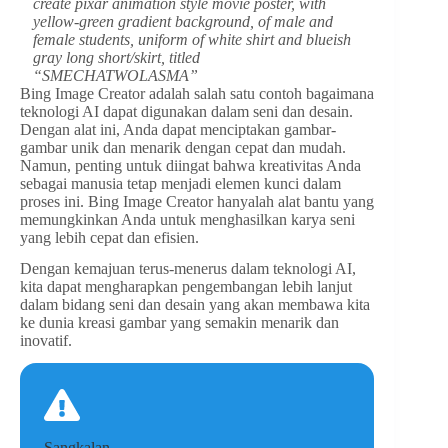
create pixar animation style movie poster, with
yellow-green gradient background, of male and
female students, uniform of white shirt and blueish
gray long short/skirt, titled
“SMECHATWOLASMA”
Bing Image Creator adalah salah satu contoh bagaimana
teknologi AI dapat digunakan dalam seni dan desain.
Dengan alat ini, Anda dapat menciptakan gambar-
gambar unik dan menarik dengan cepat dan mudah.
Namun, penting untuk diingat bahwa kreativitas Anda
sebagai manusia tetap menjadi elemen kunci dalam
proses ini. Bing Image Creator hanyalah alat bantu yang
memungkinkan Anda untuk menghasilkan karya seni
yang lebih cepat dan efisien.
Dengan kemajuan terus-menerus dalam teknologi AI,
kita dapat mengharapkan pengembangan lebih lanjut
dalam bidang seni dan desain yang akan membawa kita
ke dunia kreasi gambar yang semakin menarik dan
inovatif.
Sangkalan