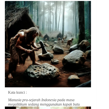
Kata kunci :
Manusia pra-sejarah Indonesia pada masa
megalitikum sedang menggunakan kapak batu