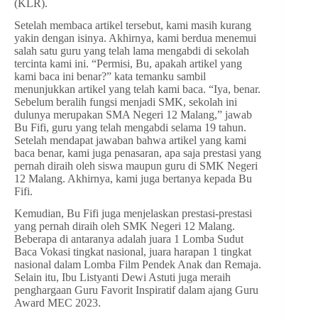
(KLR).
Setelah membaca artikel tersebut, kami masih kurang
yakin dengan isinya. Akhirnya, kami berdua menemui
salah satu guru yang telah lama mengabdi di sekolah
tercinta kami ini. “Permisi, Bu, apakah artikel yang
kami baca ini benar?” kata temanku sambil
menunjukkan artikel yang telah kami baca. “Iya, benar.
Sebelum beralih fungsi menjadi SMK, sekolah ini
dulunya merupakan SMA Negeri 12 Malang,” jawab
Bu Fifi, guru yang telah mengabdi selama 19 tahun.
Setelah mendapat jawaban bahwa artikel yang kami
baca benar, kami juga penasaran, apa saja prestasi yang
pernah diraih oleh siswa maupun guru di SMK Negeri
12 Malang. Akhirnya, kami juga bertanya kepada Bu
Fifi.
Kemudian, Bu Fifi juga menjelaskan prestasi-prestasi
yang pernah diraih oleh SMK Negeri 12 Malang.
Beberapa di antaranya adalah juara 1 Lomba Sudut
Baca Vokasi tingkat nasional, juara harapan 1 tingkat
nasional dalam Lomba Film Pendek Anak dan Remaja.
Selain itu, Ibu Listyanti Dewi Astuti juga meraih
penghargaan Guru Favorit Inspiratif dalam ajang Guru
Award MEC 2023.