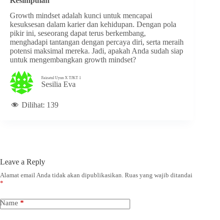
Kesimpulan
Growth mindset adalah kunci untuk mencapai
kesuksesan dalam karier dan kehidupan. Dengan pola
pikir ini, seseorang dapat terus berkembang,
menghadapi tantangan dengan percaya diri, serta meraih
potensi maksimal mereka. Jadi, apakah Anda sudah siap
untuk mengembangkan growth mindset?
Faizatul Uyun X TJKT 1
Sesilia Eva
Dilihat:
139
Leave a Reply
Alamat email Anda tidak akan dipublikasikan.
Ruas yang wajib ditandai
*
Name
*