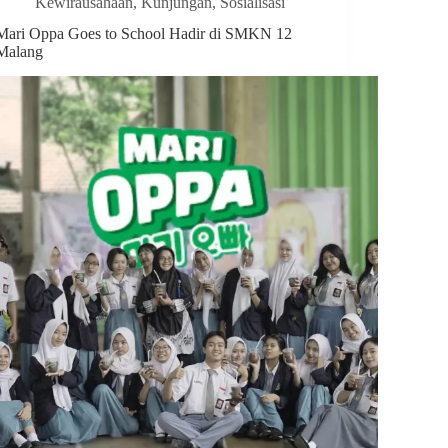
Kewirausahaan
,
Kunjungan
,
Sosialisasi
Mari Oppa Goes to School Hadir di SMKN 12
Malang