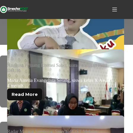
KATEGORI
Pejuang Literasi
Anggota Pejuang Literasi Sabet Juara Penulisan Puisi
Di UB
Maria Amelia Evangelista Serang, siswa kelas X AKL
4 meraih…
Read More
Radar Malang Sambangi SmechaPOST Melalui