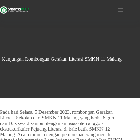
Kunjungan Rombongan Gerakan Literasi SMKN 11 Malang
Pada hari Selasa, 5 Desember 2023, rombongan Gerakan
Literasi Sekolah dari SMKN 11 Malang yang berisi 6 guru
dan 16 siswa disambut dengan antusias oleh anggota
ekstrakurikuler Pejuang Literasi di bale batik SMKN 12
Malang. Acara dimulai dengan pembukaan yang meriah,