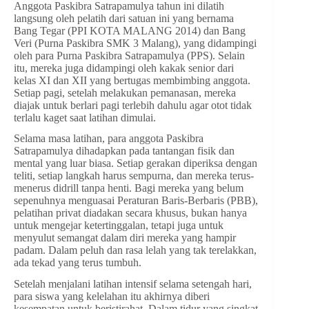
Anggota Paskibra Satrapamulya tahun ini dilatih
langsung oleh pelatih dari satuan ini yang bernama
Bang Tegar (PPI KOTA MALANG 2014) dan Bang
Veri (Purna Paskibra SMK 3 Malang), yang didampingi
oleh para Purna Paskibra Satrapamulya (PPS). Selain
itu, mereka juga didampingi oleh kakak senior dari
kelas XI dan XII yang bertugas membimbing anggota.
Setiap pagi, setelah melakukan pemanasan, mereka
diajak untuk berlari pagi terlebih dahulu agar otot tidak
terlalu kaget saat latihan dimulai.
Selama masa latihan, para anggota Paskibra
Satrapamulya dihadapkan pada tantangan fisik dan
mental yang luar biasa. Setiap gerakan diperiksa dengan
teliti, setiap langkah harus sempurna, dan mereka terus-
menerus didrill tanpa henti. Bagi mereka yang belum
sepenuhnya menguasai Peraturan Baris-Berbaris (PBB),
pelatihan privat diadakan secara khusus, bukan hanya
untuk mengejar ketertinggalan, tetapi juga untuk
menyulut semangat dalam diri mereka yang hampir
padam. Dalam peluh dan rasa lelah yang tak terelakkan,
ada tekad yang terus tumbuh.
Setelah menjalani latihan intensif selama setengah hari,
para siswa yang kelelahan itu akhirnya diberi
kesempatan untuk beristirahat. Dalam tidur yang singkat