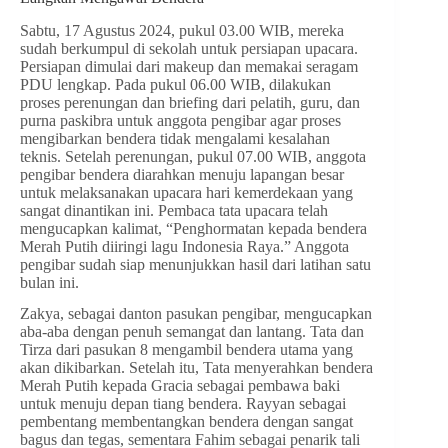
Sabtu, 17 Agustus 2024, pukul 03.00 WIB, mereka
sudah berkumpul di sekolah untuk persiapan upacara.
Persiapan dimulai dari makeup dan memakai seragam
PDU lengkap. Pada pukul 06.00 WIB, dilakukan
proses perenungan dan briefing dari pelatih, guru, dan
purna paskibra untuk anggota pengibar agar proses
mengibarkan bendera tidak mengalami kesalahan
teknis. Setelah perenungan, pukul 07.00 WIB, anggota
pengibar bendera diarahkan menuju lapangan besar
untuk melaksanakan upacara hari kemerdekaan yang
sangat dinantikan ini. Pembaca tata upacara telah
mengucapkan kalimat, “Penghormatan kepada bendera
Merah Putih diiringi lagu Indonesia Raya.” Anggota
pengibar sudah siap menunjukkan hasil dari latihan satu
bulan ini.
Zakya, sebagai danton pasukan pengibar, mengucapkan
aba-aba dengan penuh semangat dan lantang. Tata dan
Tirza dari pasukan 8 mengambil bendera utama yang
akan dikibarkan. Setelah itu, Tata menyerahkan bendera
Merah Putih kepada Gracia sebagai pembawa baki
untuk menuju depan tiang bendera. Rayyan sebagai
pembentang membentangkan bendera dengan sangat
bagus dan tegas, sementara Fahim sebagai penarik tali