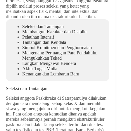
Indonesia, setiap tanggal 17 Agustus. Anggota Paskibra
dipilih melalui proses seleksi yang ketat yang
melibatkan aspek fisik, mental, dan intelektual dan
dipandu oleh tim utama ekstrakurikuler Paskibra.
Seleksi dan Tantangan
Membangun Karakter dan Disiplin
Pelatihan Intensif
Tantangan dan Kendala
Simbol Komitmen dan Penghormatan
Mengenang Perjuangan Para Pendahulu,
Mengukuhkan Tekad
Langkah Mengawal Bendera
Akhir Tugas Mulia
Kenangan dan Lembaran Baru
Seleksi dan Tantangan
Seleksi anggota Paskibraka di Satrapamulya dilakukan
dengan cara mendatangi setiap kelas X dan memilih
siswa yang mengajukan diri untuk mengikuti kegiatan
ini. Para calon anggota kemudian ditanya apakah
mereka sebelumnya pernah mengikuti ekstrakurikuler
paskibra atau tidak. Tahap seleksi terdiri dari dua tes,
yaitu tes fisik dan tes PBB (Peraturan Baris Berbaris).