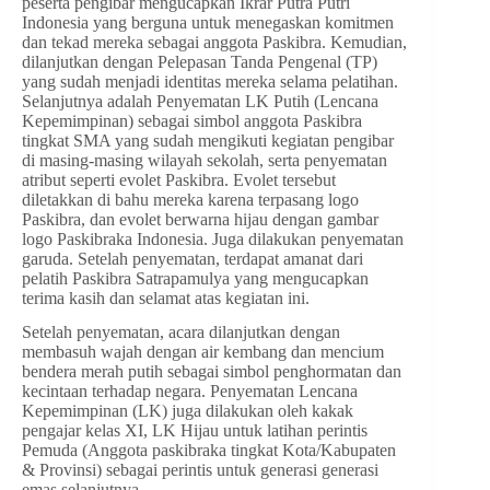
peserta pengibar mengucapkan Ikrar Putra Putri
Indonesia yang berguna untuk menegaskan komitmen
dan tekad mereka sebagai anggota Paskibra. Kemudian,
dilanjutkan dengan Pelepasan Tanda Pengenal (TP)
yang sudah menjadi identitas mereka selama pelatihan.
Selanjutnya adalah Penyematan LK Putih (Lencana
Kepemimpinan) sebagai simbol anggota Paskibra
tingkat SMA yang sudah mengikuti kegiatan pengibar
di masing-masing wilayah sekolah, serta penyematan
atribut seperti evolet Paskibra. Evolet tersebut
diletakkan di bahu mereka karena terpasang logo
Paskibra, dan evolet berwarna hijau dengan gambar
logo Paskibraka Indonesia. Juga dilakukan penyematan
garuda. Setelah penyematan, terdapat amanat dari
pelatih Paskibra Satrapamulya yang mengucapkan
terima kasih dan selamat atas kegiatan ini.
Setelah penyematan, acara dilanjutkan dengan
membasuh wajah dengan air kembang dan mencium
bendera merah putih sebagai simbol penghormatan dan
kecintaan terhadap negara. Penyematan Lencana
Kepemimpinan (LK) juga dilakukan oleh kakak
pengajar kelas XI, LK Hijau untuk latihan perintis
Pemuda (Anggota paskibraka tingkat Kota/Kabupaten
& Provinsi) sebagai perintis untuk generasi generasi
emas selanjutnya.