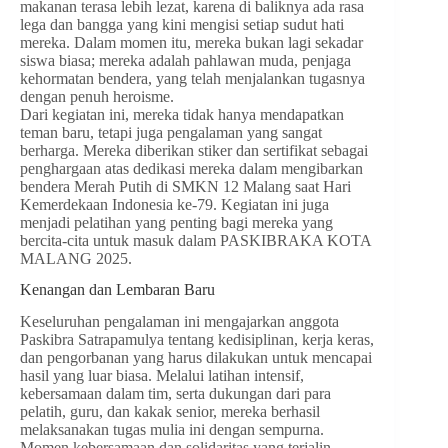
makanan terasa lebih lezat, karena di baliknya ada rasa
lega dan bangga yang kini mengisi setiap sudut hati
mereka. Dalam momen itu, mereka bukan lagi sekadar
siswa biasa; mereka adalah pahlawan muda, penjaga
kehormatan bendera, yang telah menjalankan tugasnya
dengan penuh heroisme.
Dari kegiatan ini, mereka tidak hanya mendapatkan
teman baru, tetapi juga pengalaman yang sangat
berharga. Mereka diberikan stiker dan sertifikat sebagai
penghargaan atas dedikasi mereka dalam mengibarkan
bendera Merah Putih di SMKN 12 Malang saat Hari
Kemerdekaan Indonesia ke-79. Kegiatan ini juga
menjadi pelatihan yang penting bagi mereka yang
bercita-cita untuk masuk dalam PASKIBRAKA KOTA
MALANG 2025.
Kenangan dan Lembaran Baru
Keseluruhan pengalaman ini mengajarkan anggota
Paskibra Satrapamulya tentang kedisiplinan, kerja keras,
dan pengorbanan yang harus dilakukan untuk mencapai
hasil yang luar biasa. Melalui latihan intensif,
kebersamaan dalam tim, serta dukungan dari para
pelatih, guru, dan kakak senior, mereka berhasil
melaksanakan tugas mulia ini dengan sempurna.
Momen kebersamaan dan solidaritas yang terjalin