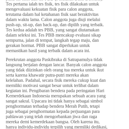
Tes pertama ialah tes fisik, tes fisik dilakukan untuk
mengevaluasi kekuatan fisik para calon anggota,
terutama dalam hal ketahanan fisik saat beraktivitas
dalam waktu lama. Calon anggota juga diuji melalui
push-up, sit-up, dan back-up, dan dipilih yang terbaik.
Tes kedua adalah tes PBB, yang sangat diutamakan
dalam seleksi ini. Tes PBB mencakup evaluasi sikap
sempurna, jalan di tempat, langkah tegap maju, dan
gerakan hormat. PBB sangat diperlukan untuk
memastikan hasil yang terbaik dalam acara ini.
Perekrutan anggota Paskibraka di Satrapamulya tidak
langsung berjalan dengan lancar. Banyak calon anggota
yang tidak diizinkan oleh orang tua mereka untuk ikut
serta karena khawatir putra-putri mereka akan
kelelahan. Padahal, secara fisik mereka cukup kuat dan
memiliki motivasi sangat besar untuk terlibat dalam
kegiatan ini. Pengibaran bendera pada peringatan Hari
Kemerdekaan Indonesia merupakan sebuah acara yang
sangat sakral. Upacara ini tidak hanya sebagai simbol
penghormatan terhadap bendera Merah Putih, tetapi
juga sebagai penghormatan kepada perjuangan para
pahlawan yang telah mengorbankan jiwa dan raga
mereka demi kemerdekaan bangsa. Oleh karena itu,
hanya individu-individu terpilih yang memiliki dedikasi,