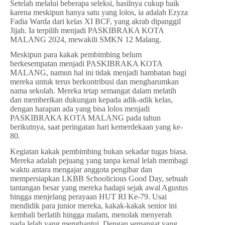
Setelah melalui beberapa seleksi, hasilnya cukup baik
karena meskipun hanya satu yang lolos, ia adalah Ezyza
Fadia Warda dari kelas XI BCF, yang akrab dipanggil
Jijah. Ia terpilih menjadi PASKIBRAKA KOTA
MALANG 2024, mewakili SMKN 12 Malang.
Meskipun para kakak pembimbing belum
berkesempatan menjadi PASKIBRAKA KOTA
MALANG, namun hal ini tidak menjadi hambatan bagi
mereka untuk terus berkontribusi dan mengharumkan
nama sekolah. Mereka tetap semangat dalam melatih
dan memberikan dukungan kepada adik-adik kelas,
dengan harapan ada yang bisa lolos menjadi
PASKIBRAKA KOTA MALANG pada tahun
berikutnya, saat peringatan hari kemerdekaan yang ke-
80.
Kegiatan kakak pembimbing bukan sekadar tugas biasa.
Mereka adalah pejuang yang tanpa kenal lelah membagi
waktu antara mengajar anggota pengibar dan
mempersiapkan LKBB Schoolicious Good Day, sebuah
tantangan besar yang mereka hadapi sejak awal Agustus
hingga menjelang perayaan HUT RI Ke-79. Usai
mendidik para junior mereka, kakak-kakak senior ini
kembali berlatih hingga malam, menolak menyerah
pada lelah yang menghantui. Dengan semangat yang