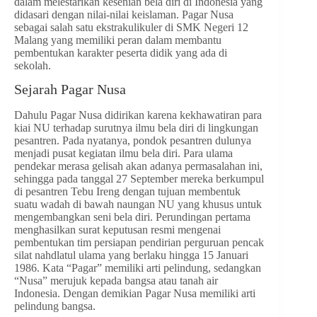
dalam melestarikan kesenian bela diri di Indonesia yang
didasari dengan nilai-nilai keislaman. Pagar Nusa
sebagai salah satu ekstrakulikuler di SMK Negeri 12
Malang yang memiliki peran dalam membantu
pembentukan karakter peserta didik yang ada di
sekolah.
Sejarah Pagar Nusa
Dahulu Pagar Nusa didirikan karena kekhawatiran para
kiai NU terhadap surutnya ilmu bela diri di lingkungan
pesantren. Pada nyatanya, pondok pesantren dulunya
menjadi pusat kegiatan ilmu bela diri. Para ulama
pendekar merasa gelisah akan adanya permasalahan ini,
sehingga pada tanggal 27 September mereka berkumpul
di pesantren Tebu Ireng dengan tujuan membentuk
suatu wadah di bawah naungan NU yang khusus untuk
mengembangkan seni bela diri. Perundingan pertama
menghasilkan surat keputusan resmi mengenai
pembentukan tim persiapan pendirian perguruan pencak
silat nahdlatul ulama yang berlaku hingga 15 Januari
1986. Kata “Pagar” memiliki arti pelindung, sedangkan
“Nusa” merujuk kepada bangsa atau tanah air
Indonesia. Dengan demikian Pagar Nusa memiliki arti
pelindung bangsa.