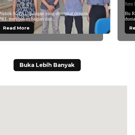
Berbudaya Industri
Juru
Praktik Kerja Lapangan yang disingkat dengan
Bu R
PKL merupakan bagian dari…
duni
Read More
R
Buka Lebih Banyak