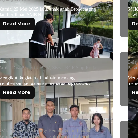
Kamis, 23 Mei 2025 lalu, anak-anak Broadcasting
SMKN
dan Perfilman SMKN…
sisw
Read More
R
Bela
Ambil Dua Project UBTV, Siswa BCF Siap Kerja
Para
Mengikuti kegiatan di industri memang
Mengu
memberikan pengalaman berharga bagi siswa…
mene
Read More
R
SMK Negeri 12 Malang: Berangkatkan Praktik
Kerja Lapangan (PKL), Latih Peserta Didik