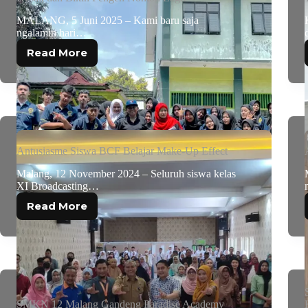
MALANG, 5 Juni 2025 – Kami baru saja
ngalamin hari…
Read More
Antusiasme Siswa BCF Belajar Make-Up Effect
Malang, 12 November 2024 – Seluruh siswa kelas
XI Broadcasting…
Read More
SMKN 12 Malang Gandeng Paradise Academy