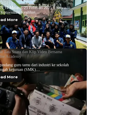
 12 Malang, 25 Februari 2025 – Siswa-
i Konsentrasi Keahlian…
ead More
jar Tata Suara dan Klip Video Bersama
dise Academy
ndang guru tamu dari industri ke sekolah
ngah kejuruan (SMK)…
ead More