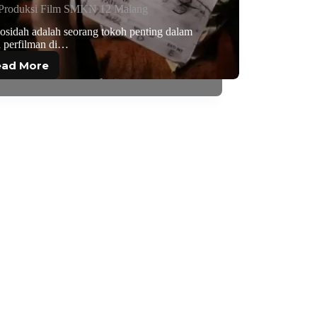
 Produksi Film SMKN 12 Malang
osidah adalah seorang tokoh penting dalam
a perfilman di…
ead More