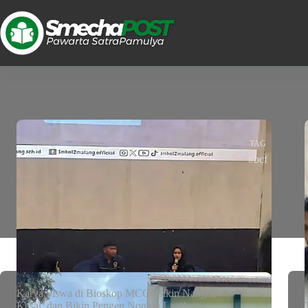
TAG
#bcf
Karya Siswa di Bioskop MCC: Bikin Nangis,
Kesal, dan Bikin Pengen Nonton Lagi!