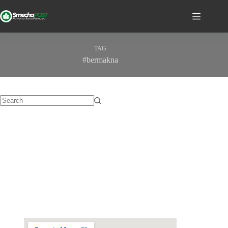
TAG
#bermakna