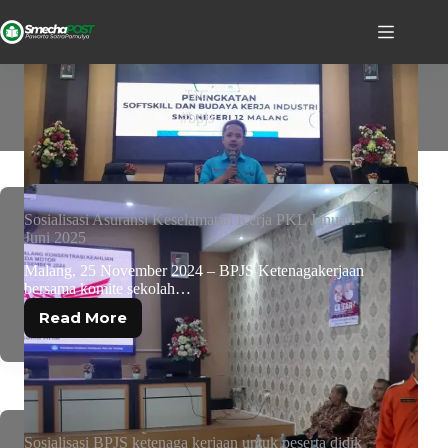
TAG
#bpjs
Sosialisasi Asuransi Keselamatan Kerja PKL Januari-
Juni 2025
Malang, 25 November 2024 – BPJS Ketenagakerjaan
bersama komite sekolah…
Read More
Sosialisasi BPJS ketenaga kerjaan untuk peserta didik