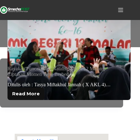
TAG
#diesnatalis
Rayakan Puncak Dies Natalis SMKN 12 Malang
Ciptakan Momen Yang Berbeda
Ditulis oleh : Tasya Miftakhul Jannah ( X AKL 4)…
Read More