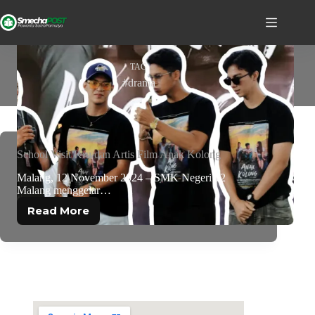
TAG
#drama
School Visit Kru dan Artis Film Anak Kolong
Malang, 12 November 2024 – SMK Negeri 12
Malang menggelar…
Read More