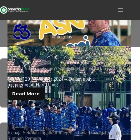
TAG
#integritas
Kelola Profesionalisme ASN di HUT KORPRI ke-53
Malang, 29 November 2024 – Dalam upaya
memperingati Hari Ulang…
Read More
Kepala Sekolah Ingatkan Integritas Pada Upacara
Sumpah Pemuda