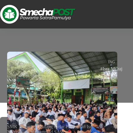
TAG
#Isra Mi’raj
SMK Negeri 12 Malang Gelar Peringatan Isra
Mi’raj Nabi Muhammad SAW