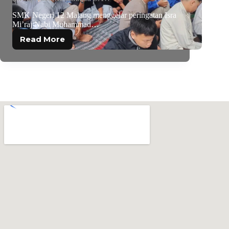
SMK Negeri 12 Malang menggelar peringatan Isra
Mi’raj Nabi Muhammad…
Read More