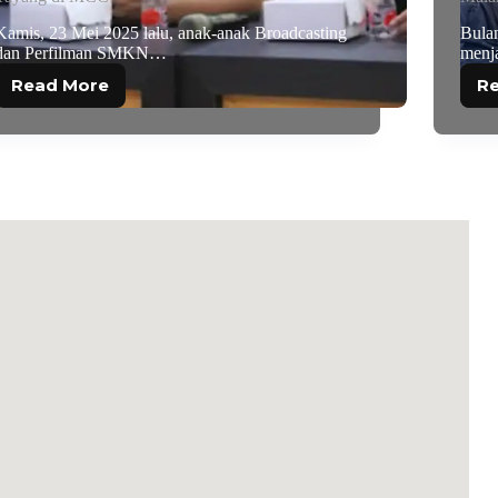
Kamis, 23 Mei 2025 lalu, anak-anak Broadcasting
Bula
dan Perfilman SMKN…
menj
Read More
R