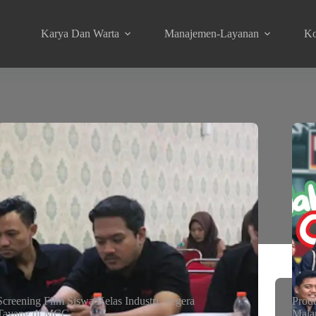
Karya Dan Warta
Manajemen-Layanan
Ko
Screening Film Siswa Kelas Industri, Segera
Prod
Tayang di MCC
Mala