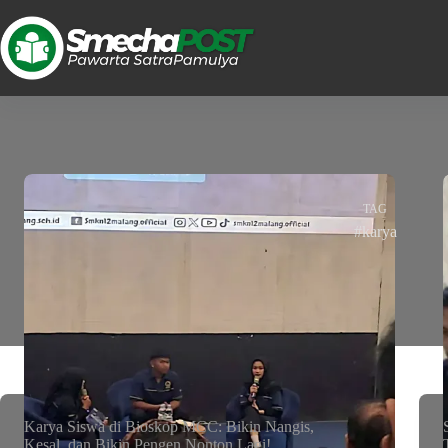
TAG
#karya
Karya Siswa di Bioskop MCC: Bikin Nangis,
Kesal, dan Bikin Pengen Nonton Lagi!