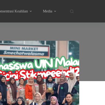
nsentrasi Keahlian
Media
uk KWS SMKN 12 Tuai Apresiasi UIN
ng