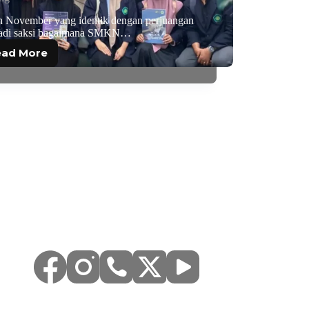
n November yang identik dengan perjuangan
adi saksi bagaimana SMKN…
ead More