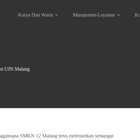
Karya Dan Warta
Manajemen-Layanan
Ko
si UIN Malang
 bagaimana SMKN 12 Malang terus melestarikan semangat