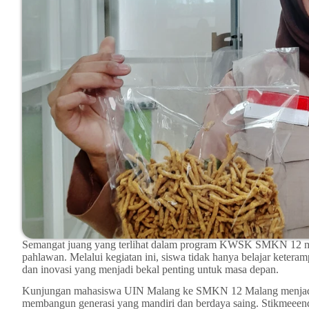
Semangat juang yang terlihat dalam program KWSK SMKN 12 men
pahlawan. Melalui kegiatan ini, siswa tidak hanya belajar keterampi
dan inovasi yang menjadi bekal penting untuk masa depan.
Kunjungan mahasiswa UIN Malang ke SMKN 12 Malang menjadi p
membangun generasi yang mandiri dan berdaya saing. Stikmeeend1