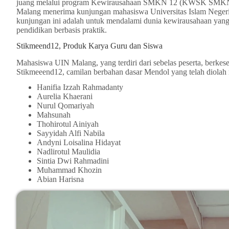
juang melalui program Kewirausahaan SMKN 12 (KWSK SMKN
Malang menerima kunjungan mahasiswa Universitas Islam Neger
kunjungan ini adalah untuk mendalami dunia kewirausahaan yan
pendidikan berbasis praktik.
Stikmeend12, Produk Karya Guru dan Siswa
Mahasiswa UIN Malang, yang terdiri dari sebelas peserta, berke
Stikmeeend12, camilan berbahan dasar Mendol yang telah diolah 
Hanifia Izzah Rahmadanty
Aurelia Khaerani
Nurul Qomariyah
Mahsunah
Thohirotul Ainiyah
Sayyidah Alfi Nabila
Andyni Loisalina Hidayat
Nadlirotul Maulidia
Sintia Dwi Rahmadini
Muhammad Khozin
Abian Harisna