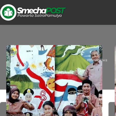
TAG
#karyasiswa
Ekskul Seni Rupa SMK Negeri 12 Malang
Persembahkan Mural untuk Jawa Timur