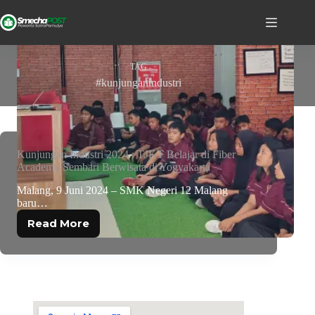
TAG
#kunjunganindustri
Kunjungan Industri 2024 : TJKT Belajar di Fiber
Academy Sembari Berwisata di Yogyakarta
Malang, 9 Juni 2024 – SMK Negeri 12 Malang
baru…
Read More