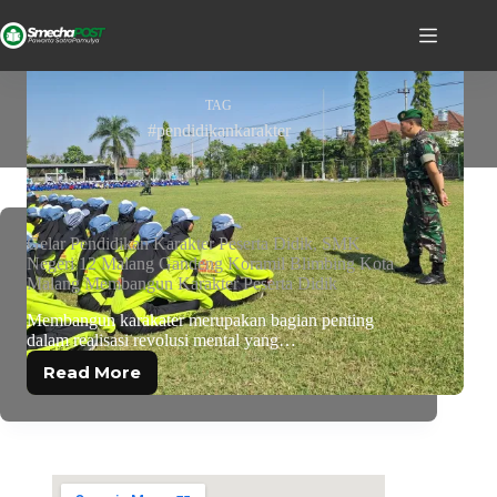
TAG
#pendidikankarakter
Gelar Pendidikan Karakter Peserta Didik, SMK
Negeri 12 Malang Gandeng Koramil Blimbing Kota
Malang Membangun Karakter Peserta Didik
Membangun karakater merupakan bagian penting
dalam realisasi revolusi mental yang…
Read More