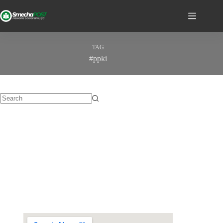
TAG
#ppki