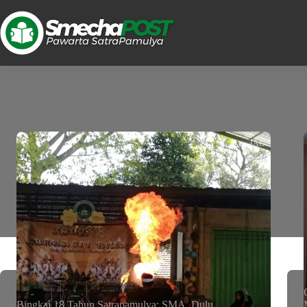
TAG
#pps
Bingkai 18 Tahun Satrapamulya: SMA, Dulu,