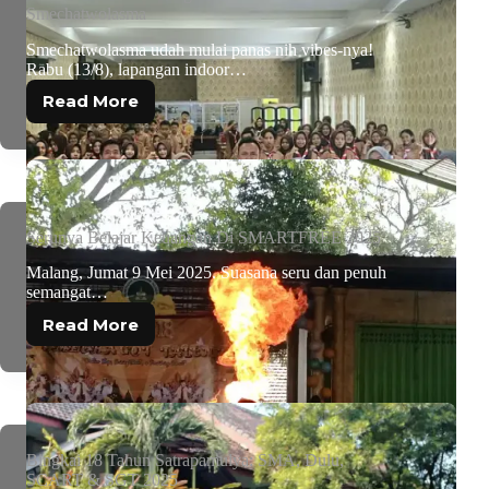
Smechatwolasma
Smechatwolasma udah mulai panas nih vibes-nya!
Rabu (13/8), lapangan indoor…
Read More
Serunya Belajar Keuangan Di SMARTFREE 2025
Malang, Jumat 9 Mei 2025. Suasana seru dan penuh
semangat…
Read More
Bingkai 18 Tahun Satrapamulya: SMA, Dulu,
SCART & SGT 2025