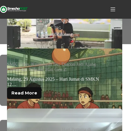
TAG
#smkn12malang
SMK Vibes, Kunjungan Dio Diadon Jadi Ajang
Curhat dan Rebutan Hati Gen Z
Malang, 29 Agustus 2025 – Hari Jumat di SMKN
12…
Read More
Keseruan Lomba 17 Agustus Hari Pertama di