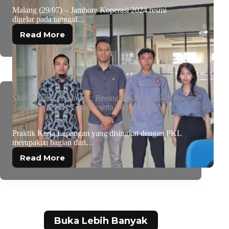
Malang (29/07) – Jambore Koperasi 2024 resmi
digelar pada tanggal…
Read More
SMK Negeri 12 Malang: Berangkatkan Praktik Kerja
Lapangan (PKL), Latih Peserta Didik Berbudaya
Industri
Praktik Kerja Lapangan yang disingkat dengan PKL
merupakan bagian dari…
Read More
Buka Lebih Banyak