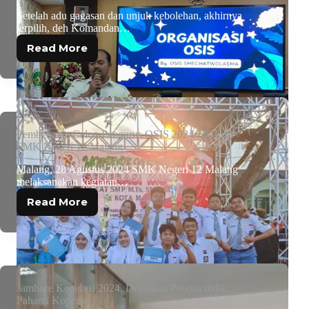
Setelah adu gagasan dan unjuk kebolehan, akhirnya
terpilih, deh Komandan…
Read More
Pembekalan Calon Pengurus OSIS 2024/2025 di
SMK Negeri 12 Malang
Malang, 28 Agustus 2024 SMK Negeri 12 Malang
melaksanakan kegiatan…
Read More
Jambore Koperasi 2024, Dekatkan Peserta didik
Pahami Koperasi