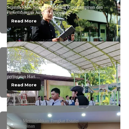
Sejarah SMK Negeri 12 Malang Kepemimpinan dan
Perkembangan Jurusan Perayaan…
Read More
Hari Pendidikan Nasional 2025: SMKN 12 Malang
Teguhkan Komitmen untuk Masa Depan Bangsa
Malang – SMK Negeri 12 Malang menggelar upacara
peringatan Hari…
Read More
Pasastra Memindahkan Tongkat Estafet
Kepemimpinan