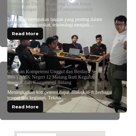
Manfaatkan Digital Marketing Untuk Bekal
Pengembangan Diri Untuk Entrepreneurship
Teknologi merupakan bagian yang penting dalam
kehidupan masyarakat, tekonologi menjadi…
Read More
Ciptakan Kompetensi Unggul dan Berdaya Saing,
TJKT SMK Negeri 12 Malang Ikuti Kegiatan
Penambahan Kompetensi Bidang
Meningkatkan kompetensi dapat dilakukan di berbagai
tempat dan kegiatan. Teknik…
Read More