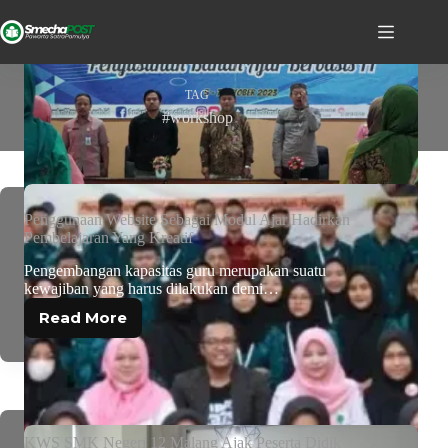
TAG
#workshop
Penggunaan Website Sebagai Modul Ajar Hadirkan
Pembelajaran Yang Kreatif
Pengembangan kapasitas guru merupakan suatu
kewajiban yang harus dilakukan demi…
Read More
KWS SMK Negeri 12 Malang Ajak Peserta Didik