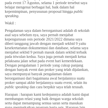
pada event 17 Agustus, selama 1 periode tersebut saya
belajar mengenai berbagai hal, baik dalam hal
kepemimpinan, penyusunan proposal hingga
public
speaking.
Wakil :
Pengalaman saya dalam berorganisasi adalah di sekolah
asal saya sebelum nya, saya pernah menjabat
kepengurusan osis periode 2021/2022 dimana saya
diberi tanggung jawab dengan menjadi sekbid 9 yaitu
kesekretariatan dokumentasi dan database, selama saya
menjabat sekbid 9 pernah masuk dalam sekbid terbaik
pada triwulan kedua. Saya juga pernah menjadi ketua
pelaksana jalan sehat pada event hari kemerdekaan.
Dengan pengalaman 1 periode yang cukup panjang
dengan banyak event dan proker yang telah dijalankan,
saya mempunyai banyak pengalaman dalam
berorganisasi dari bagaimana awal berjalannya suatu
proker sampai akhir berjalannya suatu event, selain itu
public speaking
dan cara berpikir saya telah terasah.
Harapan : harapan kami kedepannya adalah kami dapat
membangun relasi yang baik dengan warga sekolah
serta dapat menampung semua saran serta masukan
guna meningkatkan program kerja osis. Harapan lain