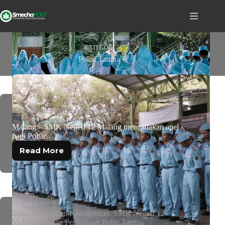
KATEGORI
Polisi Taruna
Apel Poltar Kedisiplinan Kelas X
Malang – SMK Negeri 12 Malang mengadakan apel
pagi Poltar…
Read More
Terus Tingkatkan Kedisiplinan, SMK Negeri 12
Malang Adakan Pembinaan Polisi Taruna