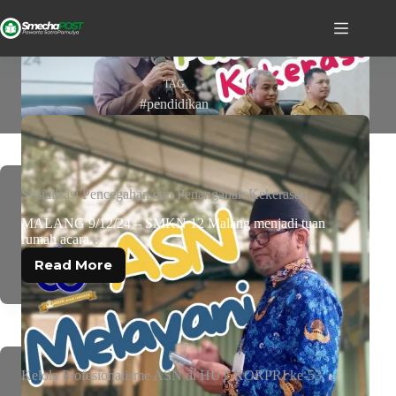
TAG
#pendidikan
Sosialisasi Pencegahan dan Penanganan Kekerasan
MALANG 9/12/24 – SMKN 12 Malang menjadi tuan
rumah acara…
Read More
Kelola Profesionalisme ASN di HUT KORPRI ke-53