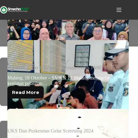
TAG
#pmr
Pelatihan Kader Kesehatan Remaja Untuk PMR
Malang, 18 Oktober – SMKN 12 Malang menggelar
kegiatan pelatihan…
Read More
UKS Dan Puskesmas Gelar Screening 2024