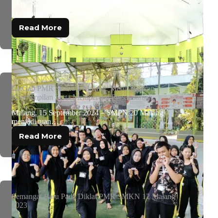
SMK Negeri 12 Malang kembali menyelenggarakan
kegiatan penjaringan kesehatan atau…
Read More
LatGab PMR Se-Kota Malang: Meningkatkan
Keterampilan Serta Mempererat Persaudaraan
Malang, 15 September 2024 – SMPN 20 Malang
menjadi tuan…
Read More
Semangat Baru Pada Diklat PMR SMKN 12 Malang
2023