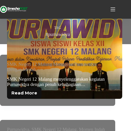
TAG
#purnawidya
SMK Negeri 12 Malang Menggelar Purnawidya
Dengan Meriah
SMK Negeri 12 Malang menyelenggarakan kegiatan
Purnawidya dengan penuh kebahagiaan…
Read More
Purnawidya, SMK Negeri 12 Malang, Momen Indah