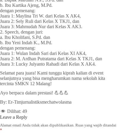
b. Ibu Kartika Ajeng, M.Pd.
dengan pemenang:
Juara 1: Maylina Tri W. dari Kelas X AK4,
Juara 2: Sely Ruli dari Kelas X TKJ1, dan
Juara 3: Mahmudah Nur dari Kelas X AK3.
2. Speech, dengan juri:
a. Ibu Kholifani, S.Pd. dan
b. Ibu Yeni Indah K., M.Pd.
dengan pemenang:
Juara 1: Wulan Indah Sari dari Kelas XI AK4,
Juara 2: M. Ardhan Putratama dari Kelas X TKJ1, dan
Juara 3: Lucky Julyanto Rahadi dari Kelas X AK4.
Selamat para juara! Kami tunggu kiprah kalian di event
selanjutnya yang bisa mengharumkan nama sekolah kita
tercinta SMKN 12 Malang!
Ayo berpacu dalam prestasi! 💪💪💪
By: Er-Timjurnalistiksmechatwolasma
Dilihat:
49
Leave a Reply
Alamat email Anda tidak akan dipublikasikan.
Ruas yang wajib ditandai
*