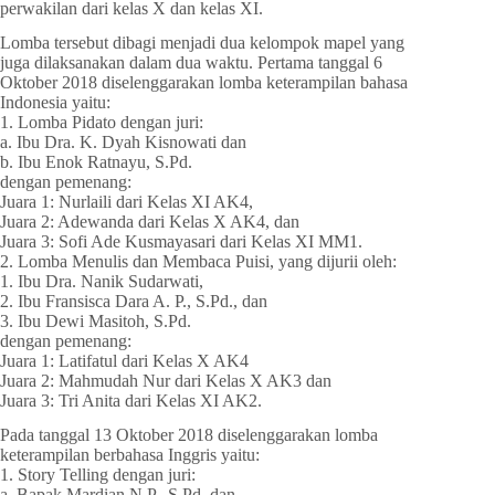
perwakilan dari kelas X dan kelas XI.
Lomba tersebut dibagi menjadi dua kelompok mapel yang
juga dilaksanakan dalam dua waktu. Pertama tanggal 6
Oktober 2018 diselenggarakan lomba keterampilan bahasa
Indonesia yaitu:
1. Lomba Pidato dengan juri:
a. Ibu Dra. K. Dyah Kisnowati dan
b. Ibu Enok Ratnayu, S.Pd.
dengan pemenang:
Juara 1: Nurlaili dari Kelas XI AK4,
Juara 2: Adewanda dari Kelas X AK4, dan
Juara 3: Sofi Ade Kusmayasari dari Kelas XI MM1.
2. Lomba Menulis dan Membaca Puisi, yang dijurii oleh:
1. Ibu Dra. Nanik Sudarwati,
2. Ibu Fransisca Dara A. P., S.Pd., dan
3. Ibu Dewi Masitoh, S.Pd.
dengan pemenang:
Juara 1: Latifatul dari Kelas X AK4
Juara 2: Mahmudah Nur dari Kelas X AK3 dan
Juara 3: Tri Anita dari Kelas XI AK2.
Pada tanggal 13 Oktober 2018 diselenggarakan lomba
keterampilan berbahasa Inggris yaitu:
1. Story Telling dengan juri:
a. Bapak Mardian N.P., S.Pd. dan